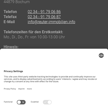
44879
Bochum
Telefon
02 34 - 91 79 06 86
Telefax
02 34 - 91 79 06 87
E-Mail
info@reuter-immobilien.info
Telefonzeiten für den Erstkontakt:
Mo., Di., Do., Fr. von 10.00-13.00 Uhr
Hinweis:
Die oben genannten Telefonzeiten gelten ausschließlich für
Neukunden.
Bestandskunden und Eigentümer erhalten eine separate
Durchwahlnummer zu ihrem zuständigen Objektbetreuer.
LAGE & ROUTENPLANUNG
Routenplanung zu uns