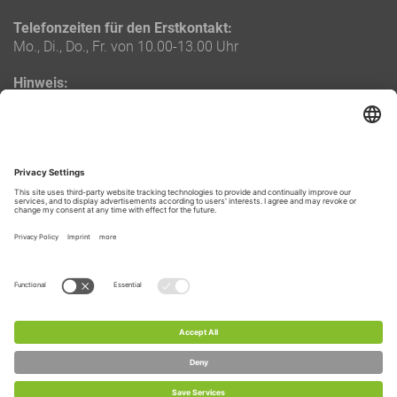
Telefonzeiten für den Erstkontakt:
Mo., Di., Do., Fr. von 10.00-13.00 Uhr
Hinweis:
Die oben genannten Telefonzeiten gelten ausschließlich für
Neukunden.
Bestandskunden und Eigentümer erhalten eine separate
Durchwahlnummer zu ihrem zuständigen Objektbetreuer.
LAGE & ROUTENPLANUNG
Routenplanung zu uns
Copyright 2026 bei Tim Reuter-Immobilien - Alle Rechte
vorbehalten.