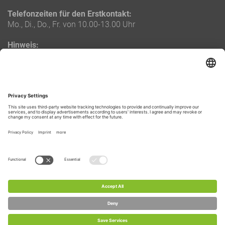
Telefonzeiten für den Erstkontakt:
Mo., Di., Do., Fr. von 10.00-13.00 Uhr
Hinweis:
Die oben genannten Telefonzeiten gelten ausschließlich für
Neukunden.
Bestandskunden und Eigentümer erhalten eine separate
Durchwahlnummer zu ihrem zuständigen Objektbetreuer.
LAGE & ROUTENPLANUNG
Routenplanung zu uns
Copyright 2026 bei Tim Reuter-Immobilien - Alle Rechte
vorbehalten.