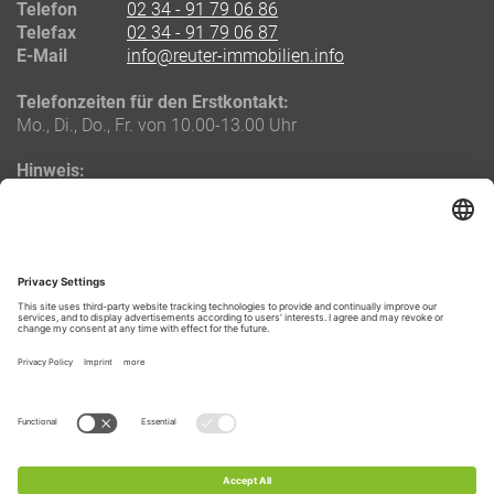
Telefon
02 34 - 91 79 06 86
Telefax
02 34 - 91 79 06 87
E-Mail
info@reuter-immobilien.info
Telefonzeiten für den Erstkontakt:
Mo., Di., Do., Fr. von 10.00-13.00 Uhr
Hinweis:
Die oben genannten Telefonzeiten gelten ausschließlich für
Neukunden.
Bestandskunden und Eigentümer erhalten eine separate
Durchwahlnummer zu ihrem zuständigen Objektbetreuer.
LAGE & ROUTENPLANUNG
Routenplanung zu uns
Copyright 2026 bei Tim Reuter-Immobilien - Alle Rechte