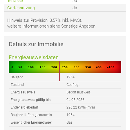
Terrasse
Ja
Gartennutzung
Ja
Hinweis zur Provision:
3,57% inkl. MwSt.
weitere Informationen siehe Sonstige Angaben
Details zur Immobilie
Energieausweisdaten
Baujahr
1954
Zustand
Gepflegt
Energieausweis
Bedarfsausweis
Energieausweis gültig bis
04.05.2036
Endenergiebedarf
226,22 kWh/(m²a)
Baujahr lt. Energieausweis
1954
wesentlicher Energieträger
Gas