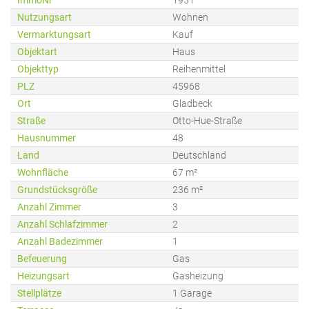
ImmoNr
1951
Nutzungsart
Wohnen
Vermarktungsart
Kauf
Objektart
Haus
Objekttyp
Reihenmittel
PLZ
45968
Ort
Gladbeck
Straße
Otto-Hue-Straße
Hausnummer
48
Land
Deutschland
Wohnfläche
67 m²
Grundstücksgröße
236 m²
Anzahl Zimmer
3
Anzahl Schlafzimmer
2
Anzahl Badezimmer
1
Befeuerung
Gas
Heizungsart
Gasheizung
Stellplätze
1 Garage